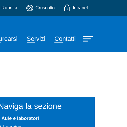
atrica
io
Rubrica
Cruscotto
Intranet
urearsi
Servizi
Contatti
Naviga la sezione
Aule e laboratori
E-Learning