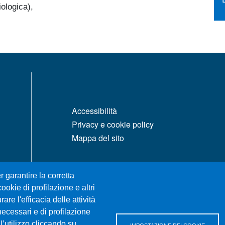
iologica),
MENÙ FOOTER 1
Accessibilità
Privacy e cookie policy
Mappa del sito
r garantire la corretta
ookie di profilazione e altri
re l'efficacia delle attività
necessari e di profilazione
l’utilizzo cliccando su