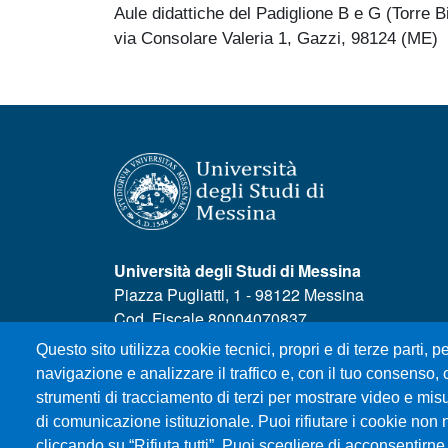
Aule didattiche del Padiglione B e G (Torre B
via Consolare Valeria 1, Gazzi, 98124 (ME)
Università degli Studi di Messina
Piazza Pugliatti, 1 - 98122 Messina
Cod. Fiscale 80004070837
P.IVA 00724160833
Questo sito utilizza cookie tecnici, propri e di terze parti, pe
Centralino: 090 676 1
navigazione e analizzare il traffico e, con il tuo consenso, c
strumenti di tracciamento di terzi per mostrare video e misura
MENÙ SOCIAL
di comunicazione istituzionale. Puoi rifiutare i cookie non 
cliccando su “Rifiuta tutti”. Puoi scegliere di acconsentirne 